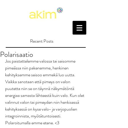
Recent Posts
Polarisaatio
Jos paistattelemme valossa tai seisomme 
pimeässa niin pakenemme, henkinen 
kehityksemme seisoo emmekä luo uutta. 
Vaikka sanotaan että pimeys on valon 
puutetta niin se on täynnä näkymätöntä 
energiaa samasta lähteestä kuin valo. Kun olet 
valinnut valon tai pimeyden niin henkisessä 
kehityksessä on kyse valo- ja varjopuolien 
integroinnista, myötätuntoisesti. 
Polaroitumalla emme etene. <3