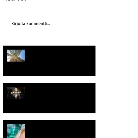
Kirjoita kommentti...
Kriisitietoisuus
Luomistyö
Rantaviiva