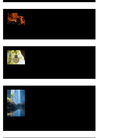
Valoa
Uskonto
Vettä