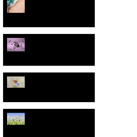
Pallo
13
Tasa-arvo