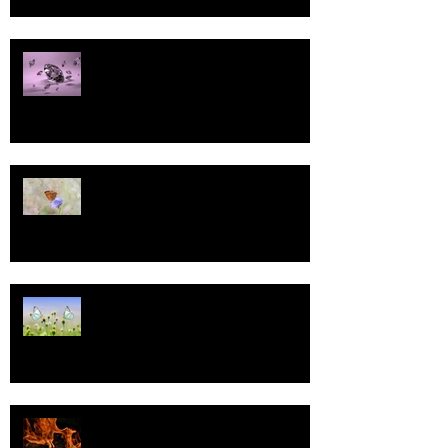
Pallo
13
Tasa-arvo
Valoa