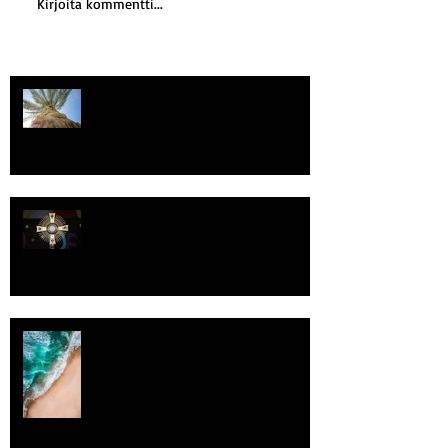
Kirjoita kommentti...
Kriisitietoisuus
Luomistyö
Rantaviiva