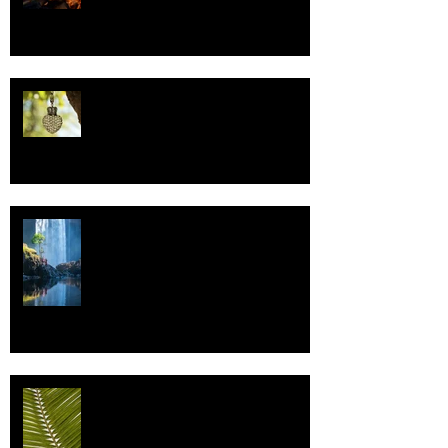
Uskonto
Vettä
Individualismi