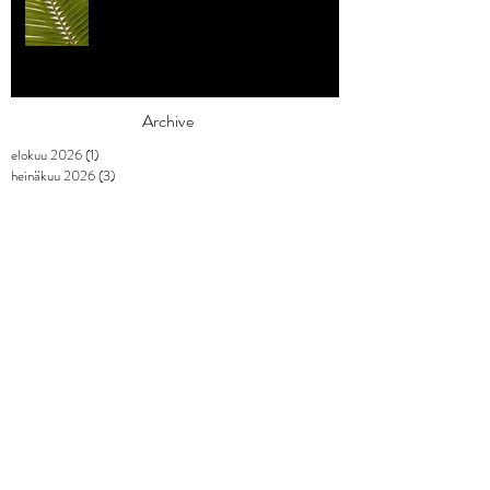
Archive
elokuu 2026
(1)
1 päivitys
heinäkuu 2026
(3)
3 päivitystä
toukokuu 2026
(2)
2 päivitystä
huhtikuu 2026
(7)
7 päivitystä
maaliskuu 2026
(3)
3 päivitystä
helmikuu 2026
(9)
9 päivitystä
tammikuu 2026
(4)
4 päivitystä
joulukuu 2025
(3)
3 päivitystä
marraskuu 2025
(2)
2 päivitystä
lokakuu 2025
(1)
1 päivitys
syyskuu 2025
(2)
2 päivitystä
elokuu 2025
(1)
1 päivitys
heinäkuu 2025
(1)
1 päivitys
kesäkuu 2025
(3)
3 päivitystä
toukokuu 2025
(2)
2 päivitystä
huhtikuu 2025
(2)
2 päivitystä
maaliskuu 2025
(5)
5 päivitystä