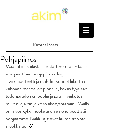
Recent Posts
Pohjapiirros
Maapallon kaikista lajeista ihmisellä on laajin 
energeettinen pohjapiirros, laajin 
aivokapasiteetti ja mahdollisuudet liikuttaa 
kehoaan maapallon pinnalla, kokea fyysisen 
todellisuuden eri puolia ja suurin vaikutus 
muihin lajeihin ja koko ekosysteemiin.  Meillä 
on myös kyky muokata omaa energeettistä 
pohjaamme. Kaikki lajit ovat kuitenkin yhtä 
arvokkaita.  💛