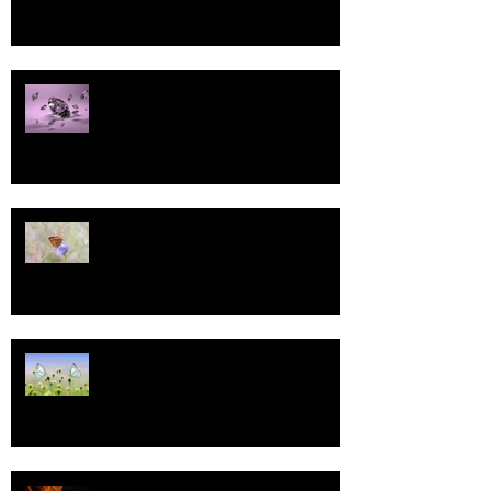
Pallo
13
Tasa-arvo