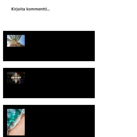
Kirjoita kommentti...
Kriisitietoisuus
Luomistyö
Rantaviiva