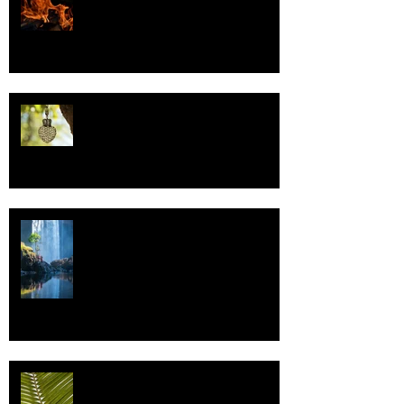
Valoa
Uskonto
Vettä
Individualismi